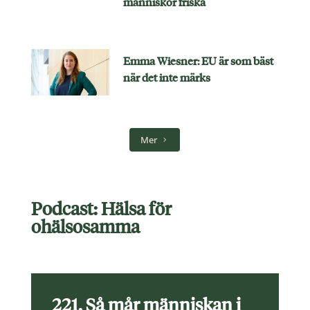
människor friska
Emma Wiesner: EU är som bäst
när det inte märks
Mer
Podcast: Hälsa för
ohälsosamma
221. Så mår människan i