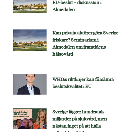
EU-beslut – diskussion i
Almedalen
Kan privata aktörer göra Sverige
friskare? Seminarium i
Almedalen om framtidens
hälsovård
WHO:s riktlinjer kan försämra
beslutskvalitet i EU
Sverige lägger hundratals
miljarder på sjukvård, men
nästan inget på att hålla