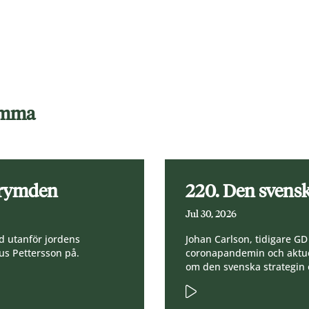
samma
 rymden
220. Den svensk
Jul 30, 2026
d utanför jordens
Johan Carlson, tidigare G
s Pettersson på.
coronapandemin och aktue
om den svenska strategin