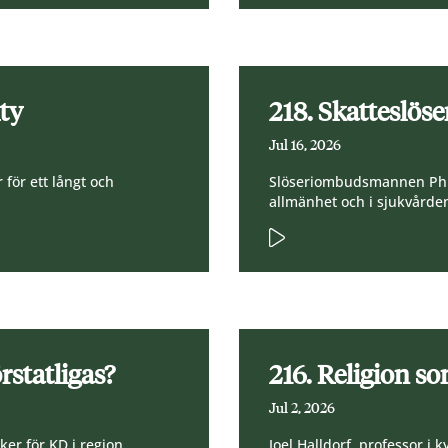
ity
218. Skatteslöse
Jul 16, 2026
 för ett långt och
Slöseriombudsmannen Phili
allmänhet och i sjukvårde
rstatligas?
216. Religion s
Jul 2, 2026
ker för KD i region
Joel Halldorf, professor i 