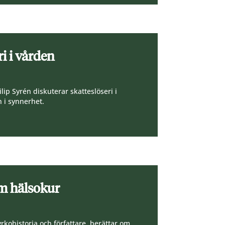
ri i vården
p Syrén diskuterar skatteslöseri i
n i synnerhet.
om hälsokur
kyrkohistoria och författare, berättar om