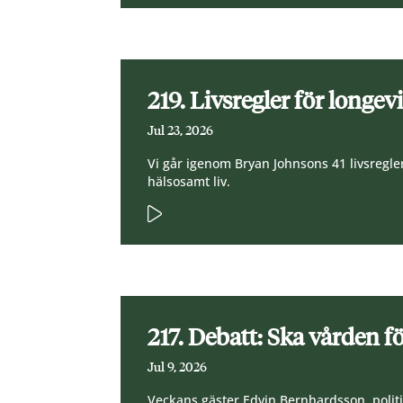
219. Livsregler för longev
Jul 23, 2026
Vi går igenom Bryan Johnsons 41 livsregler
hälsosamt liv.
217. Debatt: Ska vården fö
Jul 9, 2026
Veckans gäster Edvin Bernhardsson, politi