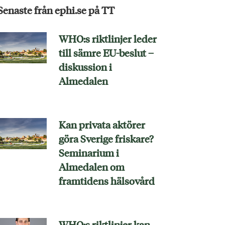
Senaste från ephi.se på TT
WHO:s riktlinjer leder
till sämre EU-beslut –
diskussion i
Almedalen
Kan privata aktörer
göra Sverige friskare?
Seminarium i
Almedalen om
framtidens hälsovård
WHO:s riktlinjer kan