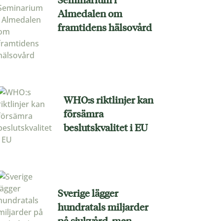
Almedalen om
framtidens hälsovård
WHO:s riktlinjer kan
försämra
beslutskvalitet i EU
Sverige lägger
hundratals miljarder
på sjukvård, men