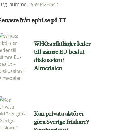
Org. nummer:
559342-4947
Senaste från ephi.se på TT
WHO:s riktlinjer leder
till sämre EU-beslut –
diskussion i
Almedalen
Kan privata aktörer
göra Sverige friskare?
Seminarium i