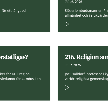
Jul 16, 2026
 för ett långt och
Slöseriombudsmannen Phili
allmänhet och i sjukvårde
rstatligas?
216. Religion s
Jul 2, 2026
ker för KD i region
Joel Halldorf, professor i 
sledamot för C, möts i en
varför religiösa gemenska