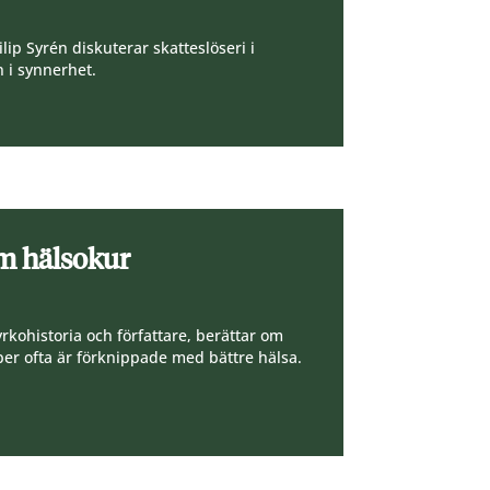
p Syrén diskuterar skatteslöseri i
n i synnerhet.
om hälsokur
kyrkohistoria och författare, berättar om
per ofta är förknippade med bättre hälsa.