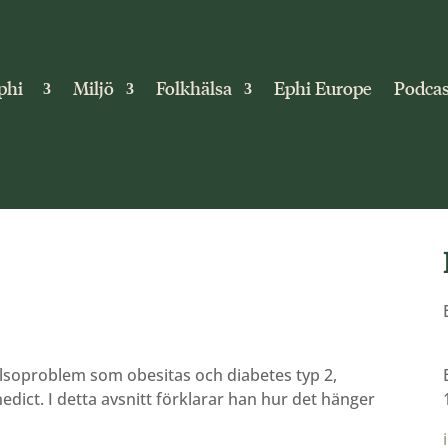
phi
Miljö
Folkhälsa
Ephi Europe
Podcas
 hälsoproblem som obesitas och diabetes typ 2,
dict. I detta avsnitt förklarar han hur det hänger