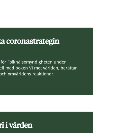
a coronastrategin
D för Folkhälsomyndigheten under
ll med boken Vi mot världen, berättar
 och omvärldens reaktioner.
ri i vården