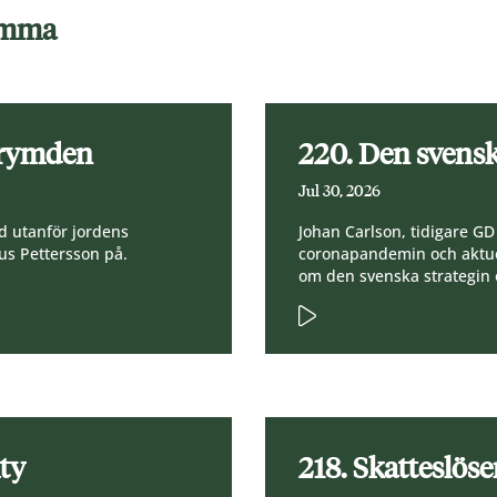
samma
 rymden
220. Den svensk
Jul 30, 2026
d utanför jordens
Johan Carlson, tidigare G
s Pettersson på.
coronapandemin och aktue
om den svenska strategin
ity
218. Skatteslöse