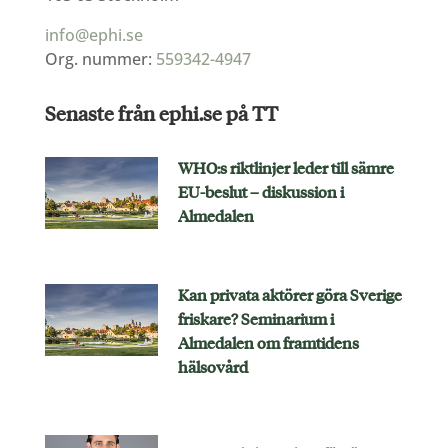
info@ephi.se
Org. nummer:
559342-4947
Senaste från ephi.se på TT
WHO:s riktlinjer leder till sämre
EU-beslut – diskussion i
Almedalen
Kan privata aktörer göra Sverige
friskare? Seminarium i
Almedalen om framtidens
hälsovård