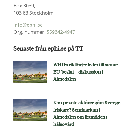
Box 3039,
103 63 Stockholm
info@ephi.se
Org. nummer:
559342-4947
Senaste från ephi.se på TT
WHO:s riktlinjer leder till sämre
EU-beslut – diskussion i
Almedalen
Kan privata aktörer göra Sverige
friskare? Seminarium i
Almedalen om framtidens
hälsovård