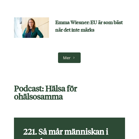
Emma Wiesner: EU är som bäst
när det inte märks
Mer
Podcast: Hälsa för
ohälsosamma
221. Så mår människan i