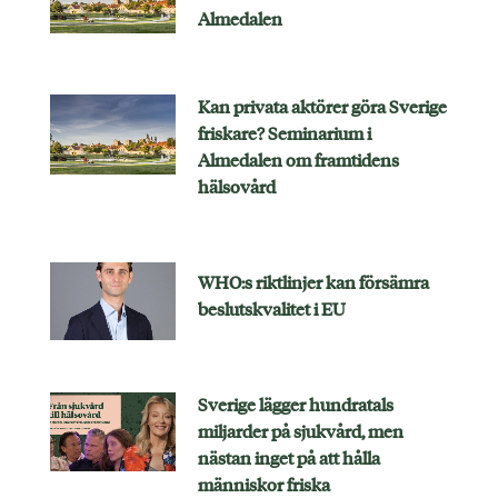
Almedalen
Kan privata aktörer göra Sverige
friskare? Seminarium i
Almedalen om framtidens
hälsovård
WHO:s riktlinjer kan försämra
beslutskvalitet i EU
Sverige lägger hundratals
miljarder på sjukvård, men
nästan inget på att hålla
människor friska