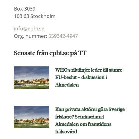
Box 3039,
103 63 Stockholm
info@ephi.se
Org. nummer:
559342-4947
Senaste från ephi.se på TT
WHO:s riktlinjer leder till sämre
EU-beslut – diskussion i
Almedalen
Kan privata aktörer göra Sverige
friskare? Seminarium i
Almedalen om framtidens
hälsovård