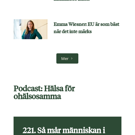
Emma Wiesner: EU är som bäst
när det inte märks
Mer
Podcast: Hälsa för
ohälsosamma
221. Så mår människan i