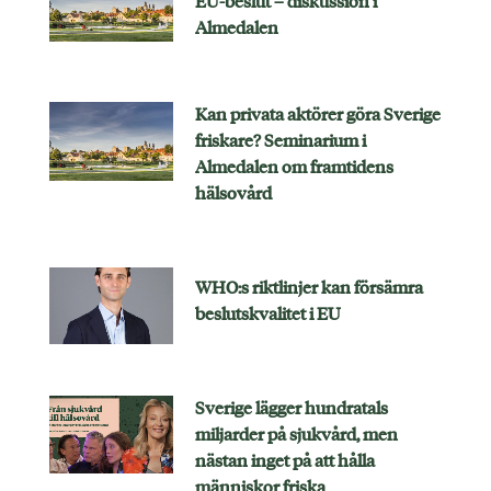
EU-beslut – diskussion i
Almedalen
Kan privata aktörer göra Sverige
friskare? Seminarium i
Almedalen om framtidens
hälsovård
WHO:s riktlinjer kan försämra
beslutskvalitet i EU
Sverige lägger hundratals
miljarder på sjukvård, men
nästan inget på att hålla
människor friska