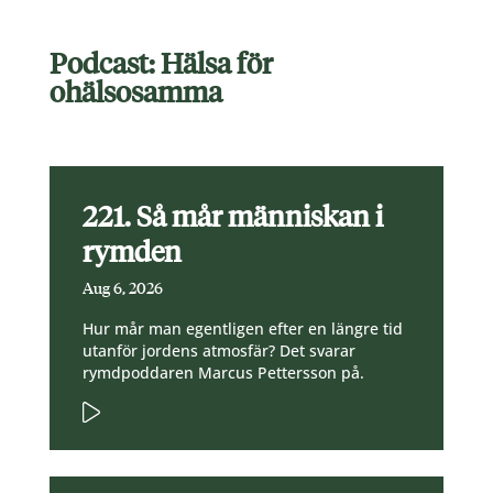
Podcast: Hälsa för
ohälsosamma
221. Så mår människan i
rymden
Aug 6, 2026
Hur mår man egentligen efter en längre tid
utanför jordens atmosfär? Det svarar
rymdpoddaren Marcus Pettersson på.