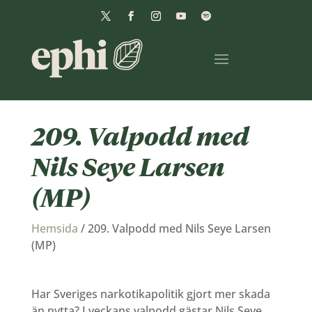
209. Valpodd med
Nils Seye Larsen
(MP)
Hemsida
/
209. Valpodd med Nils Seye Larsen
(MP)
Har Sveriges narkotikapolitik gjort mer skada
än nytta? I veckans valpodd gästar Nils Seye