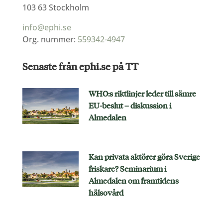
103 63 Stockholm
info@ephi.se
Org. nummer:
559342-4947
Senaste från ephi.se på TT
WHO:s riktlinjer leder till sämre
EU-beslut – diskussion i
Almedalen
Kan privata aktörer göra Sverige
friskare? Seminarium i
Almedalen om framtidens
hälsovård