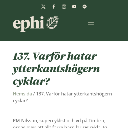
137. Varför hatar
ytterkantshögern
cyklar?
Hemsida
/
137. Varför hatar ytterkantshögern
cyklar?
PM Nilsson, supercyklist och vd på Timbro,
oroas över att allt färre barn lär sig cykla. Vi