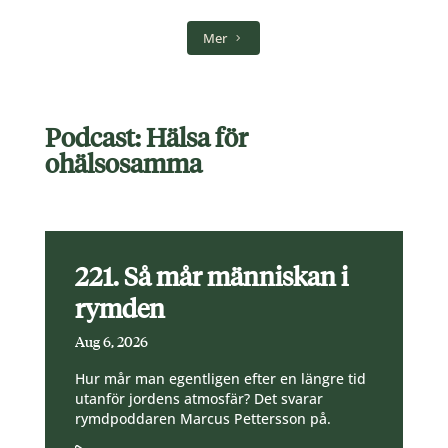
Mer
Podcast: Hälsa för
ohälsosamma
221. Så mår människan i
rymden
Aug 6, 2026
Hur mår man egentligen efter en längre tid
utanför jordens atmosfär? Det svarar
rymdpoddaren Marcus Pettersson på.