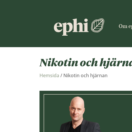
Om e
Nikotin och hjärn
Hemsida
/
Nikotin och hjärnan