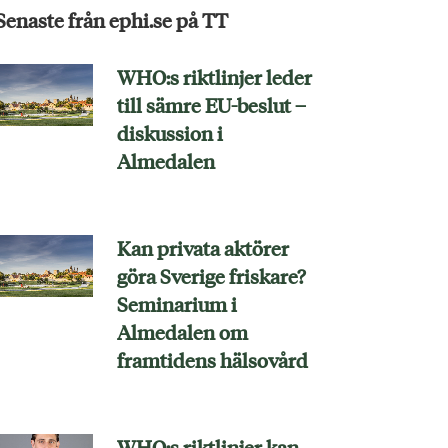
Senaste från ephi.se på TT
WHO:s riktlinjer leder
till sämre EU-beslut –
diskussion i
Almedalen
Kan privata aktörer
göra Sverige friskare?
Seminarium i
Almedalen om
framtidens hälsovård
WHO:s riktlinjer kan