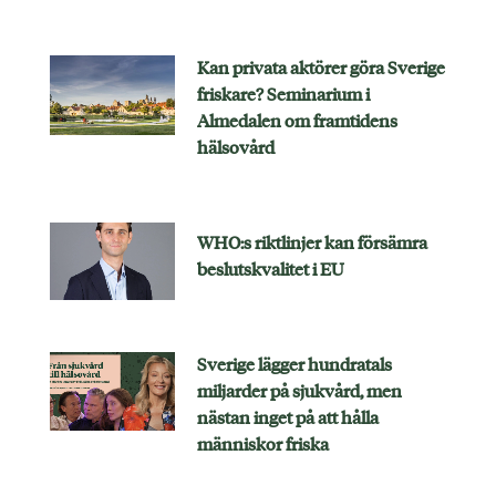
Kan privata aktörer göra Sverige
friskare? Seminarium i
Almedalen om framtidens
hälsovård
WHO:s riktlinjer kan försämra
beslutskvalitet i EU
Sverige lägger hundratals
miljarder på sjukvård, men
nästan inget på att hålla
människor friska