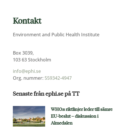
Kontakt
Environment and Public Health Institute
Box 3039,
103 63 Stockholm
info@ephi.se
Org. nummer:
559342-4947
Senaste från ephi.se på TT
WHO:s riktlinjer leder till sämre
EU-beslut – diskussion i
Almedalen