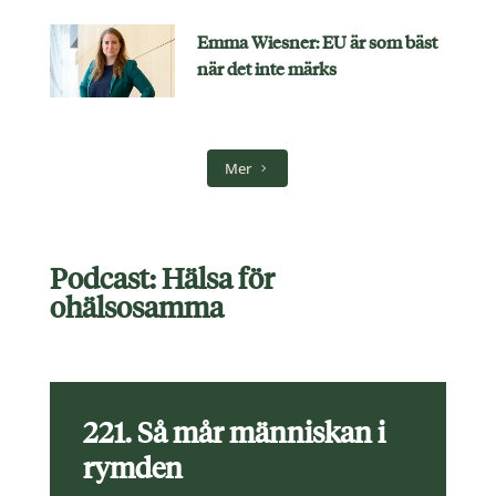
Emma Wiesner: EU är som bäst
när det inte märks
Mer
Podcast: Hälsa för
ohälsosamma
221. Så mår människan i
rymden