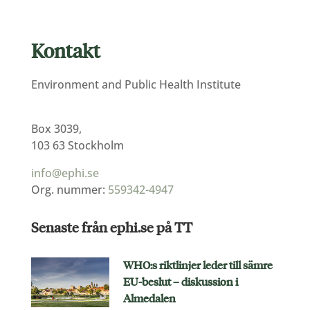
Kontakt
Environment and Public Health Institute
Box 3039,
103 63 Stockholm
info@ephi.se
Org. nummer:
559342-4947
Senaste från ephi.se på TT
WHO:s riktlinjer leder till sämre
EU-beslut – diskussion i
Almedalen