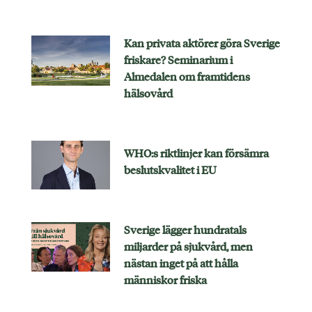
Kan privata aktörer göra Sverige
friskare? Seminarium i
Almedalen om framtidens
hälsovård
WHO:s riktlinjer kan försämra
beslutskvalitet i EU
Sverige lägger hundratals
miljarder på sjukvård, men
nästan inget på att hålla
människor friska