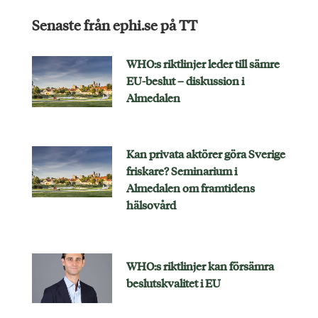
Senaste från ephi.se på TT
WHO:s riktlinjer leder till sämre
EU-beslut – diskussion i
Almedalen
Kan privata aktörer göra Sverige
friskare? Seminarium i
Almedalen om framtidens
hälsovård
WHO:s riktlinjer kan försämra
beslutskvalitet i EU